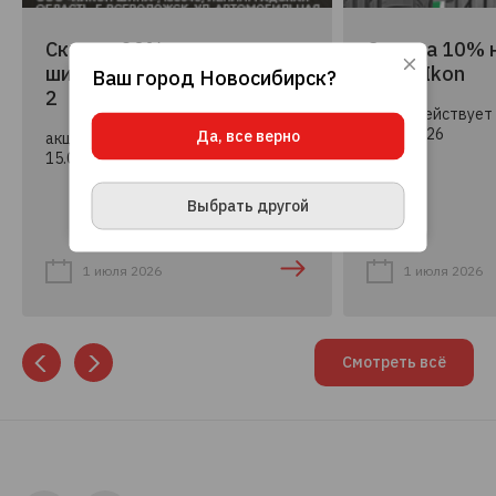
Скидка 20% на летние
Скидка 10% 
шины Ikon Autograph Ultra
шины Ikon
Ваш город
Новосибирск
?
Используя данный сайт, вы даете согласие
2
на использование файлов cookie, данных об
акция действует 
IP-адресе и местоположении, помогающих
15.09.2026
Да, все верно
нам делать его удобнее для вас.
Подробнее
акция действует с 01.07.2026 по
15.09.2026
ПРИНЯТЬ И ЗАКРЫТЬ
Выбрать другой
1 июля 2026
1 июля 2026
Смотреть всё