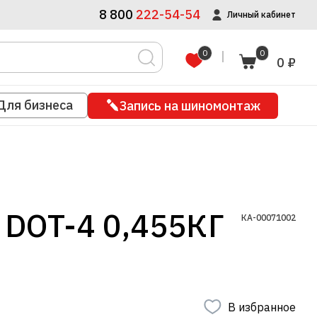
8 800
222-54-54
Личный кабинет
0
0
0 ₽
Для бизнеса
Запись на шиномонтаж
OT-4 0,455КГ
КА-00071002
В избранное