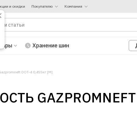
кции и скидки
Покупателю
Компания
вары
Хранение шин
azpromneft DOT-4 0,455кг [М]
СТЬ GAZPROMNEFT D