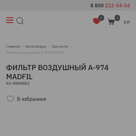
8 800
222-54-54
0
0
0 ₽
Главная
Автотовары
Запчасти
Фильтр воздушный A-974 MADFIL
ФИЛЬТР ВОЗДУШНЫЙ A-974
MADFIL
КА-00049651
В избранное