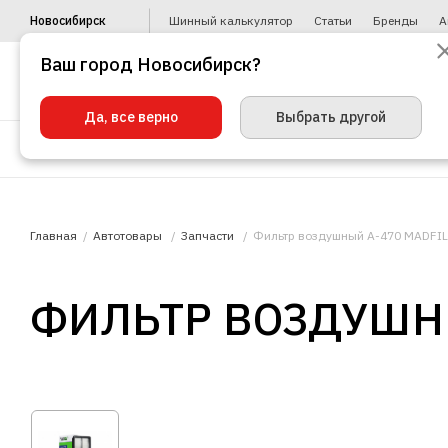
Новосибирск
Шинный калькулятор
Статьи
Бренды
А
Ваш город Новосибирск?
Да, все верно
Выбрать другой
Шины
Диски
Уценка
Автото
Главная
Автотовары
Запчасти
Фильтр воздушный A-470 MADFIL
ФИЛЬТР ВОЗДУШНЫ