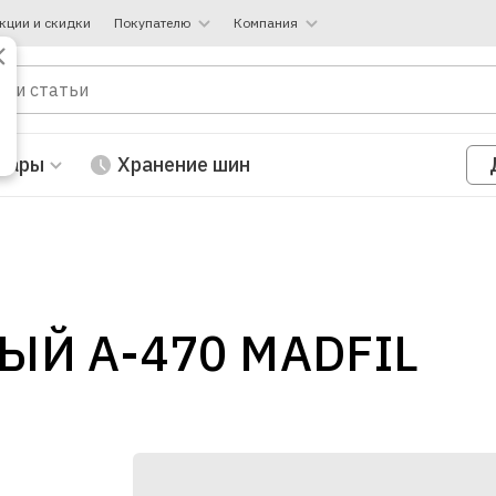
кции и скидки
Покупателю
Компания
вары
Хранение шин
Й A-470 MADFIL