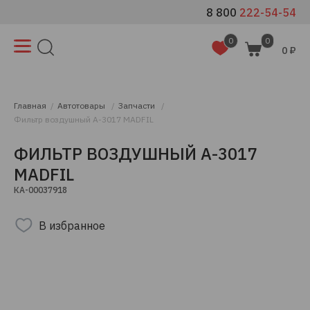
8 800
222-54-54
0
0
0 ₽
Главная
Автотовары
Запчасти
Фильтр воздушный A-3017 MADFIL
ФИЛЬТР ВОЗДУШНЫЙ A-3017
MADFIL
КА-00037918
В избранное