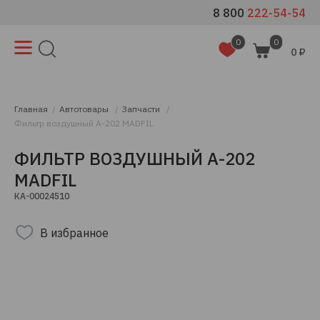
8 800
222-54-54
0
0
0 ₽
Главная
Автотовары
Запчасти
Фильтр воздушный A-202 MADFIL
ФИЛЬТР ВОЗДУШНЫЙ A-202
MADFIL
КА-00024510
В избранное