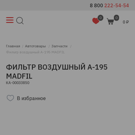
8 800
222-54-54
0
0
0 ₽
Главная
Автотовары
Запчасти
Фильтр воздушный A-195 MADFIL
ФИЛЬТР ВОЗДУШНЫЙ A-195
MADFIL
КА-00033850
В избранное