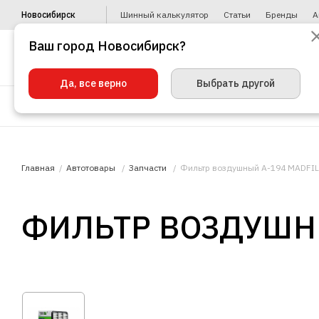
Новосибирск
Шинный калькулятор
Статьи
Бренды
А
Ваш город Новосибирск?
Да, все верно
Выбрать другой
Шины
Диски
Уценка
Автото
Главная
Автотовары
Запчасти
Фильтр воздушный A-194 MADFIL
ФИЛЬТР ВОЗДУШНЫ