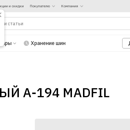
кции и скидки
Покупателю
Компания
вары
Хранение шин
Й A-194 MADFIL