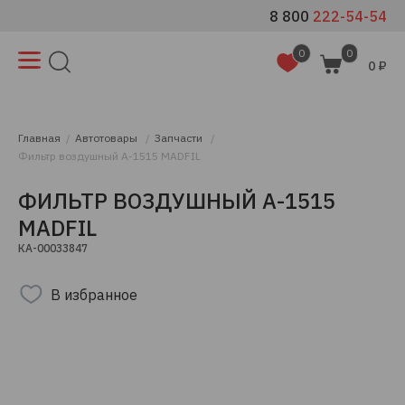
8 800
222-54-54
0
0
0 ₽
Главная
Автотовары
Запчасти
Фильтр воздушный A-1515 MADFIL
ФИЛЬТР ВОЗДУШНЫЙ A-1515
MADFIL
КА-00033847
В избранное