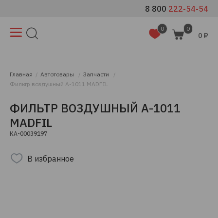
8 800
222-54-54
0
0
0 ₽
Главная
Автотовары
Запчасти
Фильтр воздушный A-1011 MADFIL
ФИЛЬТР ВОЗДУШНЫЙ A-1011
MADFIL
КА-00039197
В избранное