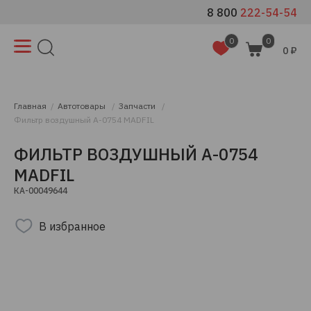
8 800
222-54-54
0
0
0 ₽
Главная
Автотовары
Запчасти
Фильтр воздушный A-0754 MADFIL
ФИЛЬТР ВОЗДУШНЫЙ A-0754
MADFIL
КА-00049644
В избранное