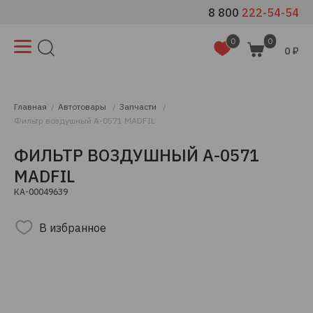
8 800
222-54-54
0
0
0 ₽
Главная
Автотовары
Запчасти
Фильтр воздушный A-0571 MADFIL
ФИЛЬТР ВОЗДУШНЫЙ A-0571
MADFIL
КА-00049639
В избранное