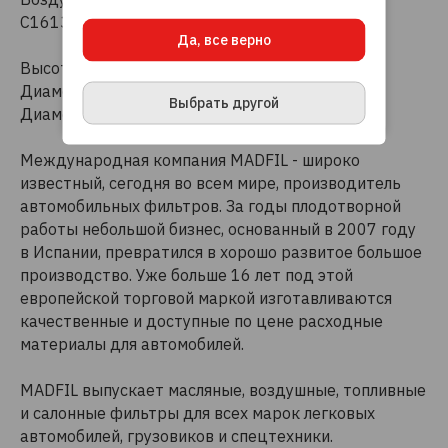
на использование файлов cookie, данных об
C161341)
IP-адресе и местоположении, помогающих
Да, все верно
нам делать его удобнее для вас.
Подробнее
Высота 207 мм
ПРИНЯТЬ И ЗАКРЫТЬ
Диаметр внутренний 70 мм
Выбрать другой
Диаметр внешний 153 мм
Международная компания MADFIL - широко
известный, сегодня во всем мире, производитель
автомобильных фильтров. За годы плодотворной
работы небольшой бизнес, основанный в 2007 году
в Испании, превратился в хорошо развитое большое
производство. Уже больше 16 лет под этой
европейской торговой маркой изготавливаются
качественные и доступные по цене расходные
материалы для автомобилей.
MADFIL выпускает масляные, воздушные, топливные
и салонные фильтры для всех марок легковых
автомобилей, грузовиков и спецтехники.