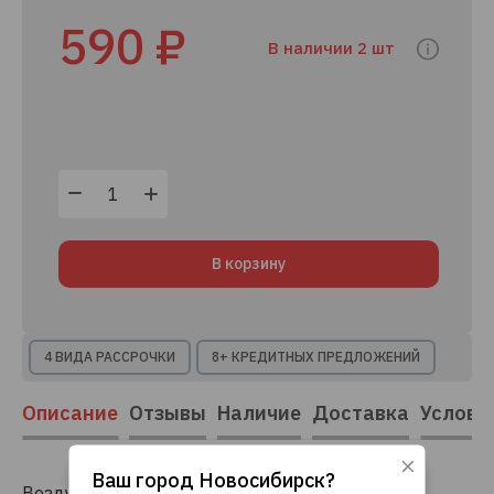
590 ₽
В наличии 2 шт
В корзину
4 ВИДА РАССРОЧКИ
8+ КРЕДИТНЫХ ПРЕДЛОЖЕНИЙ
Описание
Отзывы
Наличие
Доставка
Услови
Ваш город
Новосибирск
?
Воздушный фильтр MADFIL A-0457 (AK3721,
Используя данный сайт, вы даете согласие