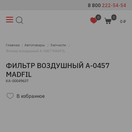
8 800
222-54-54
0
0
0 ₽
Главная
Автотовары
Запчасти
Фильтр воздушный A-0457 MADFIL
ФИЛЬТР ВОЗДУШНЫЙ A-0457
MADFIL
КА-00049637
В избранное