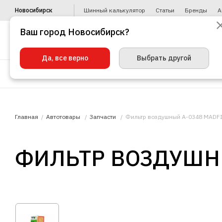
Новосибирск
Шинный калькулятор
Статьи
Бренды
А
Ваш город Новосибирск?
Да, все верно
Выбрать другой
Шины
Диски
Уценка
Автото
Главная
Автотовары
Запчасти
Фильтр воздушный A-0348 MADF
ФИЛЬТР ВОЗДУШНЫ