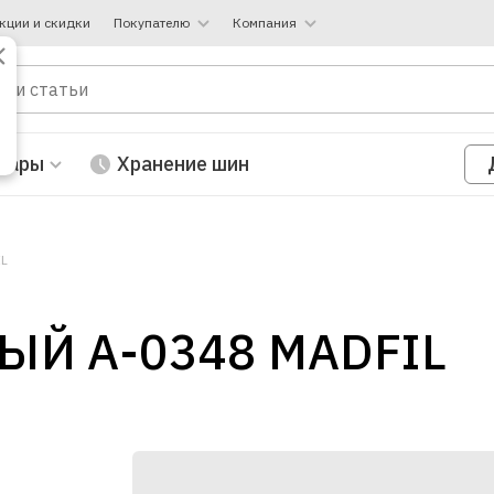
кции и скидки
Покупателю
Компания
вары
Хранение шин
IL
Й A-0348 MADFIL