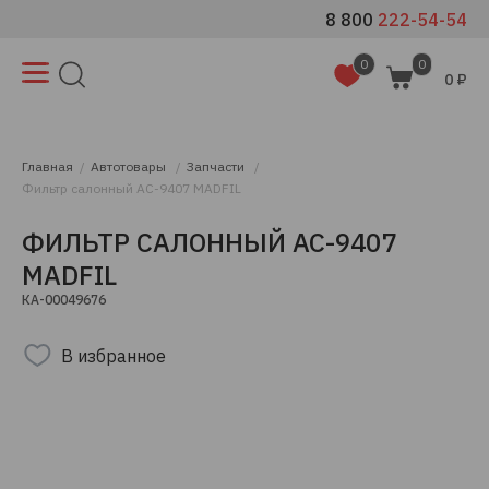
8 800
222-54-54
0
0
0 ₽
Главная
Автотовары
Запчасти
Фильтр салонный AC-9407 MADFIL
ФИЛЬТР САЛОННЫЙ AC-9407
MADFIL
КА-00049676
В избранное