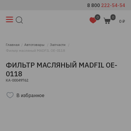
8 800
222-54-54
0
0
0 ₽
Главная
Автотовары
Запчасти
Фильтр масляный MADFIL OE-0118
ФИЛЬТР МАСЛЯНЫЙ MADFIL OE-
0118
КА-00049762
В избранное