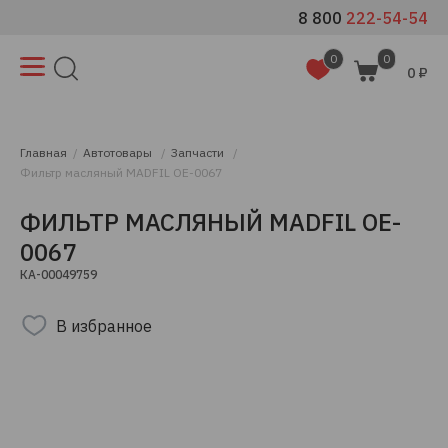
8 800
222-54-54
0
0
0 ₽
Главная
Автотовары
Запчасти
Фильтр масляный MADFIL OE-0067
ФИЛЬТР МАСЛЯНЫЙ MADFIL OE-
0067
КА-00049759
В избранное