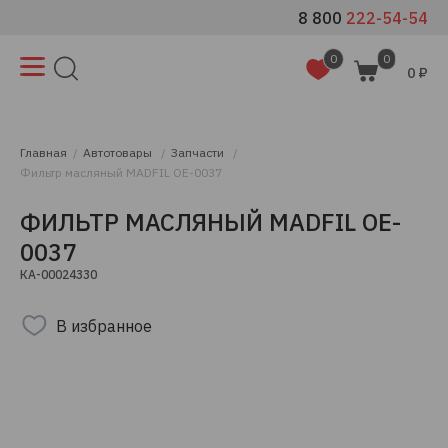
8 800
222-54-54
0
0
0 ₽
Главная
Автотовары
Запчасти
Фильтр масляный MADFIL OE-0037
ФИЛЬТР МАСЛЯНЫЙ MADFIL OE-
0037
КА-00024330
В избранное