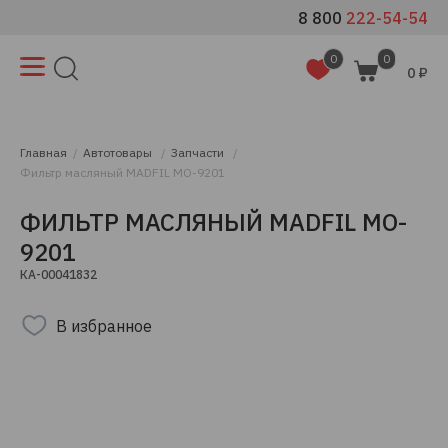
8 800
222-54-54
0
0
0 ₽
Главная
Автотовары
Запчасти
Фильтр масляный MADFIL MO-9201
ФИЛЬТР МАСЛЯНЫЙ MADFIL MO-
9201
КА-00041832
В избранное