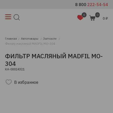
8 800
222-54-54
0
0
0 ₽
Главная
Автотовары
Запчасти
Фильтр масляный MADFIL MO-304
ФИЛЬТР МАСЛЯНЫЙ MADFIL MO-
304
КА-00024321
В избранное