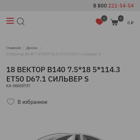
8 800
222-54-54
0
0
0 ₽
Главная
Диски
18 Вектор B140 7.5*18 5*114.3 ET50 D67.1 Сильвер S
18 ВЕКТОР B140 7.5*18 5*114.3
ET50 D67.1 СИЛЬВЕР S
КА-00030737
В избранное