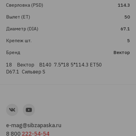
Сверловка (PSD)
114.3
Вылет (ET)
50
Диаметр (DIA)
67.1
Крепеж шт.
5
Бренд
Вектор
18 Вектор B140 7.5*18 5*114.3 ET50
D67.1 Сильвер S
e-mag@sibzapaska.ru
8 800
222-54-54