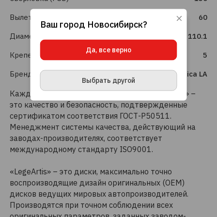
Вылет (ET)
60
Ваш город
Новосибирск
?
Используя данный сайт, вы даете согласие
Диаметр (DIA)
110.1
на использование файлов cookie, данных об
IP-адресе и местоположении, помогающих
Да, все верно
нам делать его удобнее для вас.
Подробнее
Крепеж шт.
5
ПРИНЯТЬ И ЗАКРЫТЬ
Бренд
Repliсa LA
Выбрать другой
Каждый литой диск торговой марки «LegeArtis» –
это качество и безопасность, подтвержденные
сертификатом соответствия ГОСТ-Р50511.
Менеджмент системы качества, действующий на
заводах-производителях, соответствует
международному стандарту ISO9001.
«LegeArtis» – это диски, максимально точно
воспроизводящие дизайн оригинальных (OEM)
дисков ведущих мировых автопроизводителей.
Производятся при точном соблюдении всех
оригинальных параметров, заданных заводом-