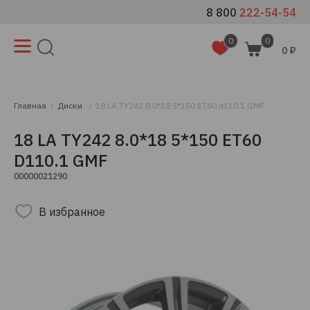
8 800
222-54-54
0
0
0 ₽
Главная
Диски
18 LA TY242 8.0*18 5*150 ET60 d110.1 GMF
18 LA TY242 8.0*18 5*150 ET60
D110.1 GMF
00000021290
В избранное