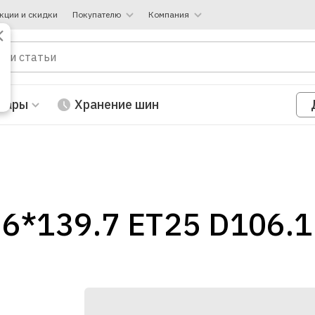
кции и скидки
Покупателю
Компания
вары
Хранение шин
 6*139.7 ET25 D106.1