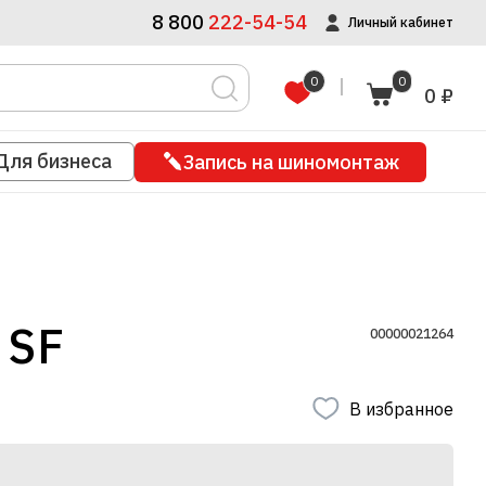
8 800
222-54-54
Личный кабинет
0
0
0 ₽
Для бизнеса
Запись на шиномонтаж
 SF
00000021264
В избранное