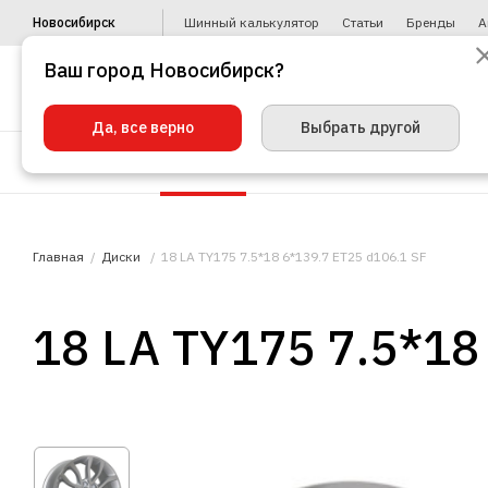
Новосибирск
Шинный калькулятор
Статьи
Бренды
А
Ваш город Новосибирск?
Да, все верно
Выбрать другой
Шины
Диски
Уценка
Автото
Главная
Диски
18 LA TY175 7.5*18 6*139.7 ET25 d106.1 SF
18 LA TY175 7.5*18