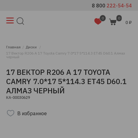
8 800
222-54-54
0
0
0 ₽
Главная
Диски
17 Вектор R206 A 17 Toyota Camry 7.0*17 5*114.3 ET45 D60.1 Алмаз
черный
17 ВЕКТОР R206 A 17 TOYOTA
CAMRY 7.0*17 5*114.3 ET45 D60.1
АЛМАЗ ЧЕРНЫЙ
КА-00030629
В избранное