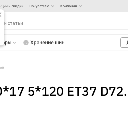
кции и скидки
Покупателю
Компания
вары
Хранение шин
ный
0*17 5*120 ET37 D72