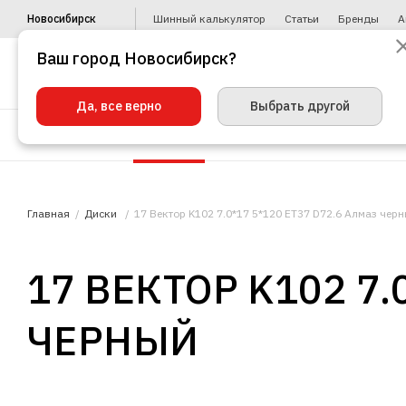
Новосибирск
Шинный калькулятор
Статьи
Бренды
А
Ваш город Новосибирск?
Да, все верно
Выбрать другой
Шины
Диски
Уценка
Автото
Главная
Диски
17 Вектор K102 7.0*17 5*120 ET37 D72.6 Алмаз чер
17 ВЕКТОР K102 7.
ЧЕРНЫЙ