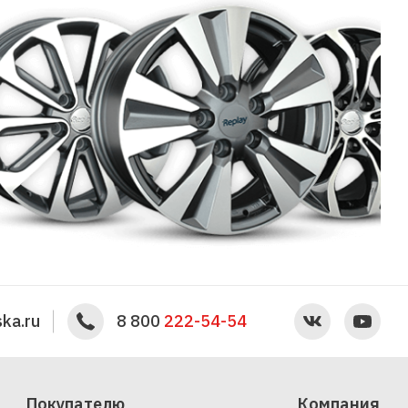
ka.ru
8 800
222-54-54
Покупателю
Компания