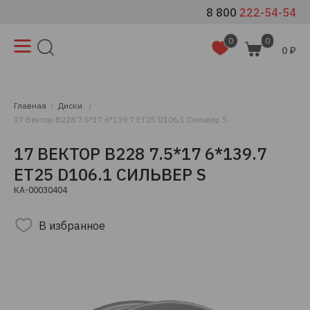
8 800
222-54-54
0
0
0 ₽
Главная
Диски
17 Вектор B228 7.5*17 6*139.7 ET25 D106.1 Сильвер S
17 ВЕКТОР B228 7.5*17 6*139.7
ET25 D106.1 СИЛЬВЕР S
КА-00030404
В избранное