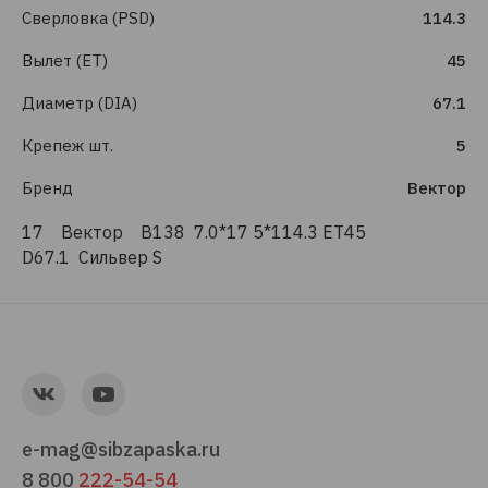
Сверловка (PSD)
114.3
Вылет (ET)
45
Диаметр (DIA)
67.1
Крепеж шт.
5
Бренд
Вектор
17 Вектор B138 7.0*17 5*114.3 ET45
D67.1 Сильвер S
e-mag@sibzapaska.ru
8 800
222-54-54