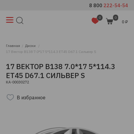
8 800
222-54-54
0
0
0 ₽
Главная
Диски
17 Вектор B138 7.0*17 5*114.3 ET45 D67.1 Сильвер S
17 ВЕКТОР B138 7.0*17 5*114.3
ET45 D67.1 СИЛЬВЕР S
КА-00030272
В избранное