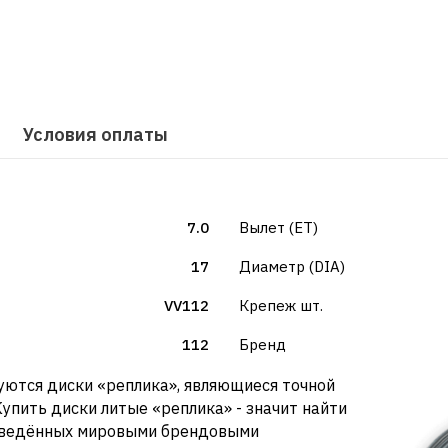
Условия оплаты
7.0
Вылет (ET)
17
Диаметр (DIA)
VV112
Крепеж шт.
112
Бренд
уются диски «реплика», являющиеся точной
упить диски литые «реплика» - значит найти
изведённых мировыми брендовыми