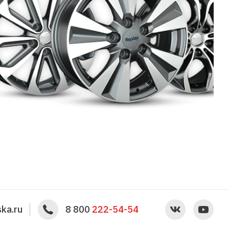
ka.ru
8 800
222-54-54