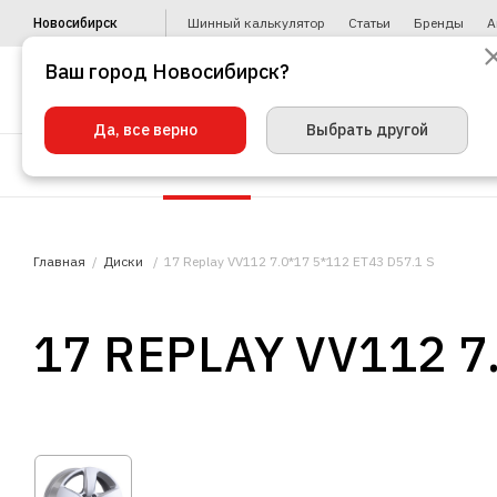
Новосибирск
Шинный калькулятор
Статьи
Бренды
А
Ваш город Новосибирск?
Да, все верно
Выбрать другой
Шины
Диски
Уценка
Автото
Главная
Диски
17 Replay VV112 7.0*17 5*112 ET43 D57.1 S
17 REPLAY VV112 7.