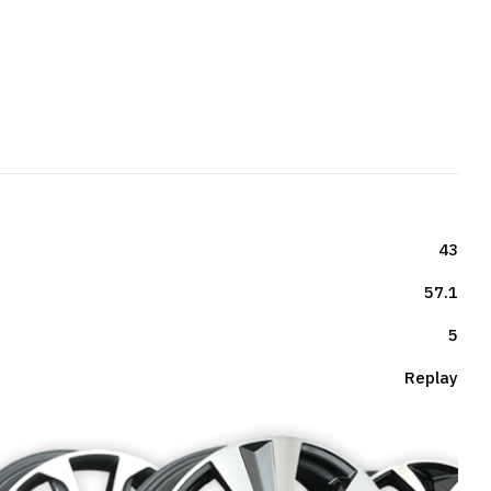
43
57.1
5
Replay