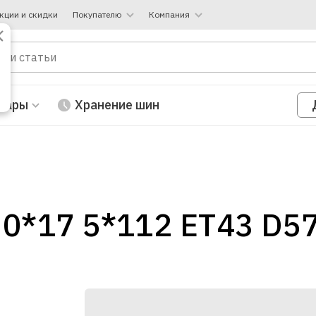
кции и скидки
Покупателю
Компания
вары
Хранение шин
0*17 5*112 ET43 D57