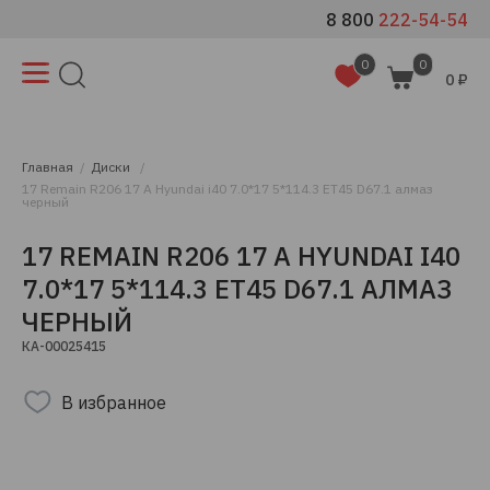
8 800
222-54-54
0
0
0 ₽
Главная
Диски
17 Remain R206 17 A Hyundai i40 7.0*17 5*114.3 ET45 D67.1 алмаз
черный
17 REMAIN R206 17 A HYUNDAI I40
7.0*17 5*114.3 ET45 D67.1 АЛМАЗ
ЧЕРНЫЙ
КА-00025415
В избранное