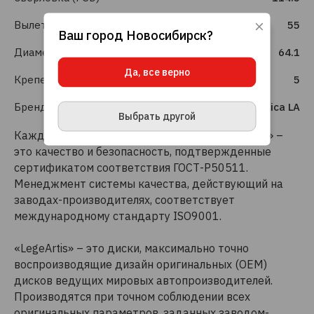
Вылет (ET)
55
Ваш город
Новосибирск
?
Используя данный сайт, вы даете согласие
Диаметр (DIA)
64.1
на использование файлов cookie, данных об
IP-адресе и местоположении, помогающих
Да, все верно
нам делать его удобнее для вас.
Подробнее
Крепеж шт.
5
ПРИНЯТЬ И ЗАКРЫТЬ
Бренд
Repliсa LA
Выбрать другой
Каждый литой диск торговой марки «LegeArtis» –
это качество и безопасность, подтвержденные
сертификатом соответствия ГОСТ-Р50511.
Менеджмент системы качества, действующий на
заводах-производителях, соответствует
международному стандарту ISO9001.
«LegeArtis» – это диски, максимально точно
воспроизводящие дизайн оригинальных (OEM)
дисков ведущих мировых автопроизводителей.
Производятся при точном соблюдении всех
оригинальных параметров, заданных заводом-