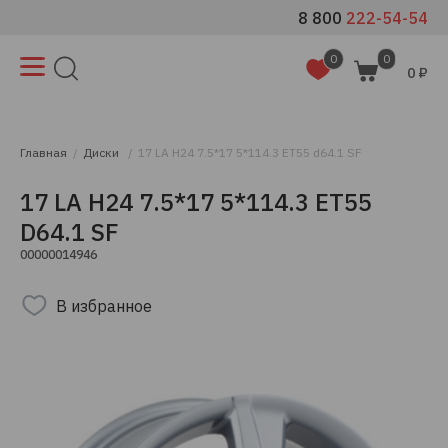
8 800
222-54-54
0
0
0 ₽
Главная
Диски
17 LA H24 7.5*17 5*114.3 ET55 d64.1 SF
17 LA H24 7.5*17 5*114.3 ET55
D64.1 SF
00000014946
В избранное