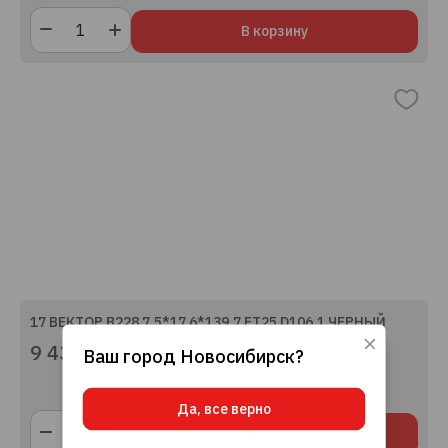
В корзину
17 ВЕКТОР B228 7.5*17 6*139.7 ET25 D106.1 ЧЕРНЫЙ
9 430 ₽
Ваш город
Новосибирск
?
Используя данный сайт, вы даете согласие
на использование файлов cookie, данных об
IP-адресе и местоположении, помогающих
Да, все верно
нам делать его удобнее для вас.
Подробнее
В корзину