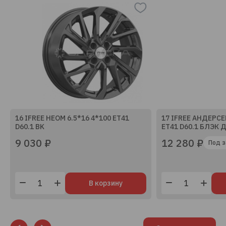
16 IFREE НЕОМ 6.5*16 4*100 ET41
17 IFREE АНДЕРСЕ
D60.1 BK
ET41 D60.1 БЛЭК 
9 030 ₽
12 280 ₽
Под з
В корзину