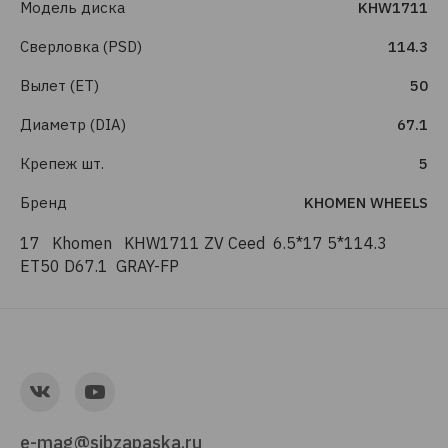
Модель диска
KHW1711
Сверловка (PSD)
114.3
Вылет (ET)
50
Диаметр (DIA)
67.1
Крепеж шт.
5
Бренд
KHOMEN WHEELS
17 Khomen KHW1711 ZV Ceed 6.5*17 5*114.3
ET50 D67.1 GRAY-FP
e-mag@sibzapaska.ru