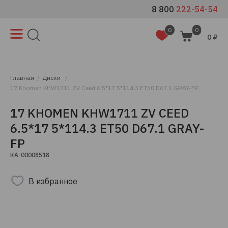
8 800
222-54-54
0
0
0 ₽
Главная
Диски
17 Khomen KHW1711 ZV Ceed 6.5*17 5*114.3 ET50 D67.1 GRAY-FP
17 KHOMEN KHW1711 ZV CEED
6.5*17 5*114.3 ET50 D67.1 GRAY-
FP
КА-00008518
В избранное