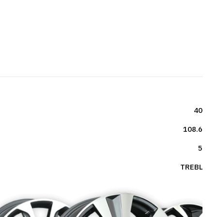
40
108.6
5
TREBL