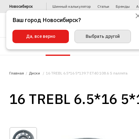
Новосибирск
Шинный калькулятор
Статьи
Бренды
А
Ваш город Новосибирск?
Да, все верно
Выбрать другой
Шины
Диски
Уценка
Автото
Главная
Диски
16 TREBL 6.5*16 5*139.7 ЕТ40 108.6 S паллета
16 TREBL 6.5*16 5*