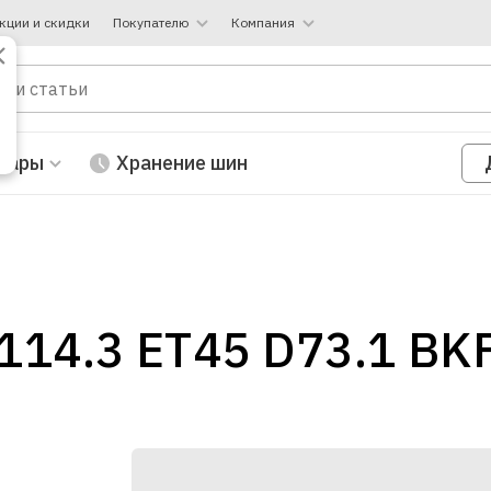
кции и скидки
Покупателю
Компания
вары
Хранение шин
*114.3 ET45 D73.1 BK