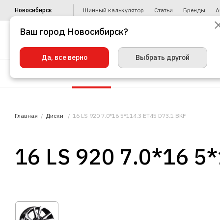
Новосибирск
Шинный калькулятор
Статьи
Бренды
А
Ваш город Новосибирск?
Да, все верно
Выбрать другой
Шины
Диски
Уценка
Автото
Главная
Диски
16 LS 920 7.0*16 5*114.3 ET45 D73.1 BKF
16 LS 920 7.0*16 5