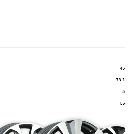
45
73.1
5
LS