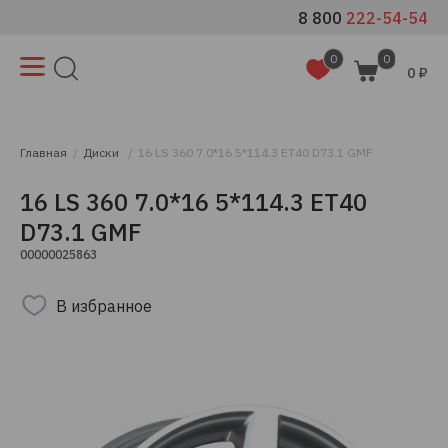
8 800
222-54-54
0
0
0 ₽
Главная
Диски
16 LS 360 7.0*16 5*114.3 ET40 D73.1 GMF
16 LS 360 7.0*16 5*114.3 ET40
D73.1 GMF
00000025863
В избранное