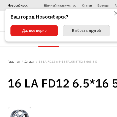
Новосибирск
Шинный калькулятор
Статьи
Бренды
А
Ваш город Новосибирск?
Да, все верно
Выбрать другой
Шины
Диски
Уценка
Автото
Главная
Диски
16 LA FD12 6.5*16 5*108 ET52.5 d63.3 S
16 LA FD12 6.5*16 