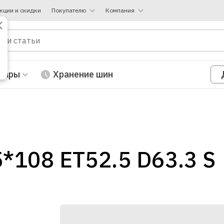
кции и скидки
Покупателю
Компания
вары
Хранение шин
5*108 ET52.5 D63.3 S