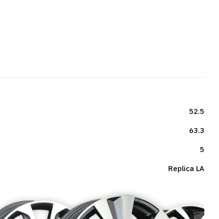
52.5
63.3
5
Repliсa LA