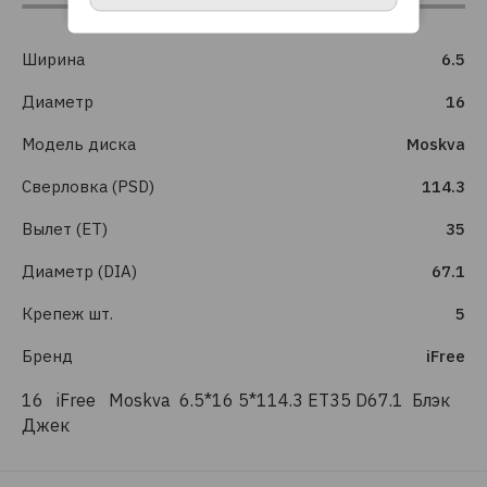
Ширина
6.5
Диаметр
16
Модель диска
Moskva
Сверловка (PSD)
114.3
Вылет (ET)
35
Диаметр (DIA)
67.1
Крепеж шт.
5
Бренд
iFree
16 iFree Moskva 6.5*16 5*114.3 ET35 D67.1 Блэк
Джек