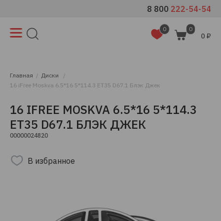
8 800
222-54-54
0
0
0 ₽
Главная
Диски
16 iFree Moskva 6.5*16 5*114.3 ET35 D67.1 Блэк Джек
16 IFREE MOSKVA 6.5*16 5*114.3
ET35 D67.1 БЛЭК ДЖЕК
00000024820
В избранное