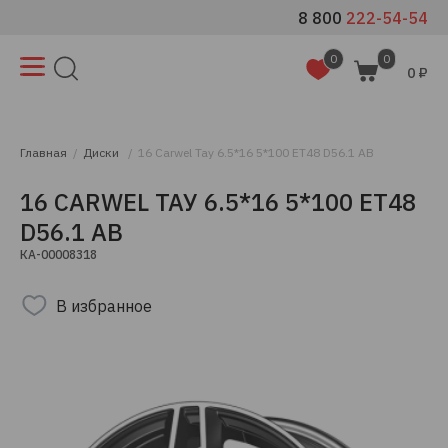
8 800
222-54-54
0
0
0 ₽
Главная
Диски
16 Carwel Тау 6.5*16 5*100 ET48 D56.1 AB
16 CARWEL ТАУ 6.5*16 5*100 ET48
D56.1 AB
КА-00008318
В избранное