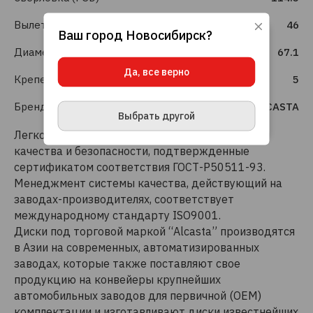
Вылет (ET)
46
Ваш город
Новосибирск
?
Используя данный сайт, вы даете согласие
Диаметр (DIA)
67.1
на использование файлов cookie, данных об
IP-адресе и местоположении, помогающих
Да, все верно
нам делать его удобнее для вас.
Подробнее
Крепеж шт.
5
ПРИНЯТЬ И ЗАКРЫТЬ
Бренд
ALCASTA
Выбрать другой
Легкосплавные диски Alcasta- это гарантия
качества и безопасности, подтвержденные
сертификатом соответствия ГОСТ-Р50511-93.
Менеджмент системы качества, действующий на
заводах-производителях, соответствует
международному стандарту ISO9001.
Диски под торговой маркой “Alcasta” производятся
в Азии на современных, автоматизированных
заводах, которые также поставляют свое
продукцию на конвейеры крупнейших
автомобильных заводов для первичной (OEM)
комплектации и изготавливают диски известнейших