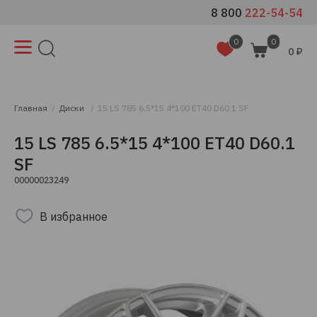
8 800
222-54-54
0
0
0 ₽
Главная
Диски
15 LS 785 6.5*15 4*100 ET40 D60.1 SF
15 LS 785 6.5*15 4*100 ET40 D60.1
SF
00000023249
В избранное