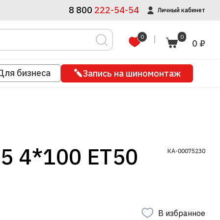
8 800
222-54-54
Личный кабинет
0
0
0 ₽
Для бизнеса
Запись на шиномонтаж
5 4*100 ET50
КА-00075230
В избранное