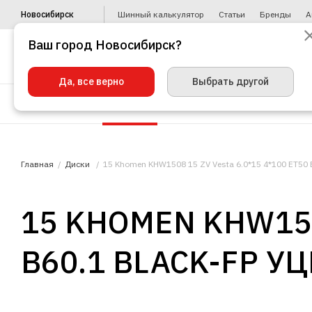
Новосибирск
Шинный калькулятор
Статьи
Бренды
А
Ваш город Новосибирск?
Да, все верно
Выбрать другой
Шины
Диски
Уценка
Автото
Главная
Диски
15 Khomen KHW1508 15 ZV Vesta 6.0*15 4*100 ET50 
15 KHOMEN KHW1508
В60.1 BLACK-FP У