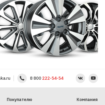
ka.ru
8 800
222-54-54
Покупателю
Компания