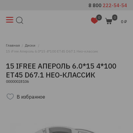
8 800
222-54-54
0
0
0 ₽
Главная
Диски
15 iFree Апероль 6.0*15 4*100 ET45 D67.1 Нео-классик
15 IFREE АПЕРОЛЬ 6.0*15 4*100
ET45 D67.1 НЕО-КЛАССИК
00000028106
В избранное