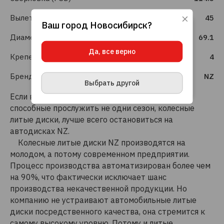
Вылет (ET)
45
Ваш город
Новосибирск
?
Используя данный сайт, вы даете согласие
Диаметр (DIA)
69.1
на использование файлов cookie, данных об
IP-адресе и местоположении, помогающих
Да, все верно
нам делать его удобнее для вас.
Подробнее
Крепеж шт.
4
ПРИНЯТЬ И ЗАКРЫТЬ
Бренд
NZ
Выбрать другой
Если вы ищете недорогие, но долговечные,
способные прослужить не одни сезон, колесные
литые диски, лучше всего остановиться на
автодисках NZ.
Колесные литые диски NZ производятся на
молодом, а потому современном предприятии.
Процесс производства автоматизирован более чем
на 90%, что фактически исключает шанс
производства некачественной продукции. Но
компанию не устраивают автомобильные литые
диски посредственного качества, она стремится к
самому высокому уровню. Потому и литые