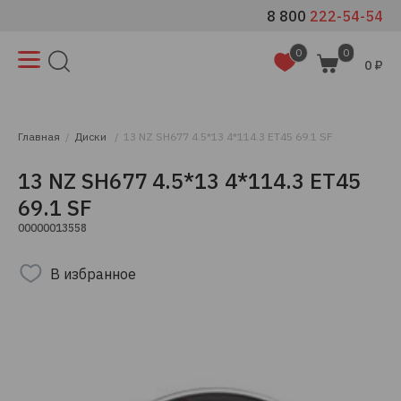
8 800
222-54-54
0
0
0 ₽
Главная
Диски
13 NZ SH677 4.5*13 4*114.3 ET45 69.1 SF
13 NZ SH677 4.5*13 4*114.3 ET45
69.1 SF
00000013558
В избранное