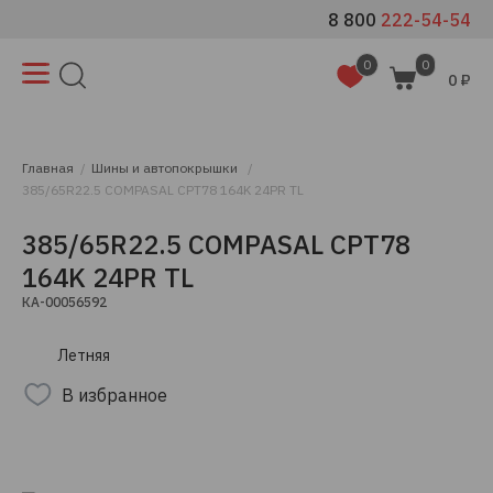
8 800
222-54-54
0
0
0 ₽
Главная
Шины и автопокрышки
385/65R22.5 COMPASAL CPT78 164K 24PR TL
385/65R22.5 COMPASAL CPT78
164K 24PR TL
КА-00056592
Летняя
В избранное