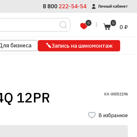
8 800
222-54-54
Личный кабинет
0
0
0 ₽
Для бизнеса
Запись на шиномонтаж
4Q 12PR
КА-00052196
В избранное