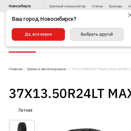
Новосибирск
Шинный калькулятор
Статьи
Бренды
А
Ваш город Новосибирск?
Да, все верно
Выбрать другой
Шины
Диски
Уценка
Автото
Главная
Шины и автопокрышки
37x13.50R24LT Maxxis Razr AT-811
37X13.50R24LT MAX
Летняя