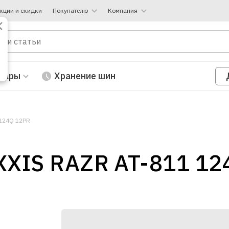
кции и скидки
Покупателю
Компания
вары
Хранение шин
 124Q 12PR
XIS RAZR AT-811 12