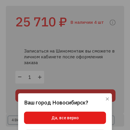
25 710 ₽
В наличии 4 шт
Записаться на Шиномонтаж вы сможете в
личном кабинете после оформления
заказа
В корзину
Ваш город
Новосибирск
?
Используя данный сайт, вы даете согласие
на использование файлов cookie, данных об
IP-адресе и местоположении, помогающих
Да, все верно
нам делать его удобнее для вас.
Подробнее
4 ВИДА РАССРОЧКИ
8+ КРЕДИТНЫХ ПРЕДЛОЖЕНИЙ