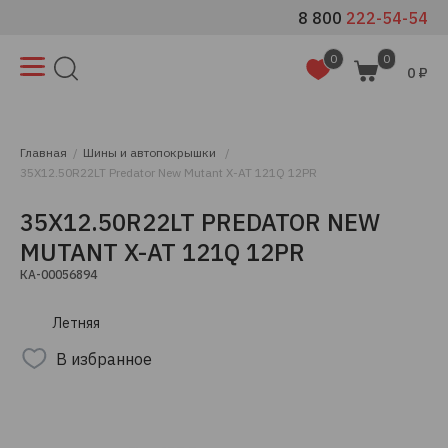
8 800
222-54-54
0
0
0 ₽
Главная
Шины и автопокрышки
35X12.50R22LT Predator New Mutant X-AT 121Q 12PR
35X12.50R22LT PREDATOR NEW
MUTANT X-AT 121Q 12PR
КА-00056894
Летняя
В избранное