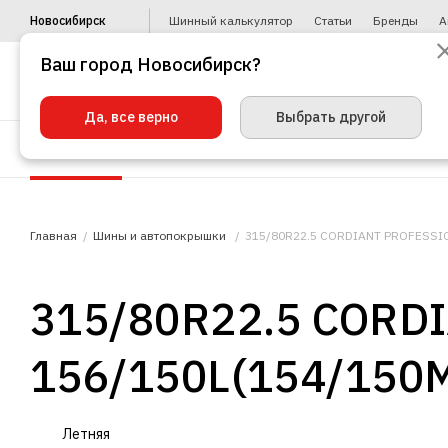
Новосибирск
Шинный калькулятор
Статьи
Бренды
А
Ваш город Новосибирск?
Да, все верно
Выбрать другой
Шины
Диски
Уценка
Автото
Главная
Шины и автопокрышки
315/80R22.5 CORDIANT PROFESSIO
315/80R22.5 CORD
156/150L(154/150
Летняя