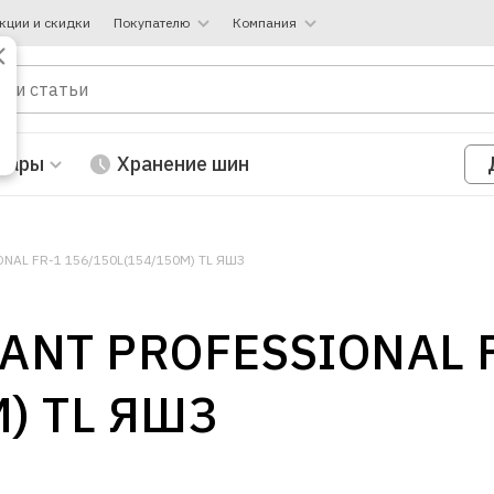
кции и скидки
Покупателю
Компания
вары
Хранение шин
NAL FR-1 156/150L(154/150M) TL ЯШЗ
IANT PROFESSIONAL 
M) TL ЯШЗ