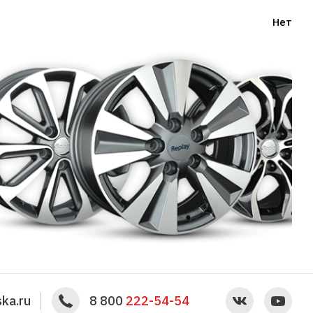
Нет
ka.ru
8 800
222-54-54