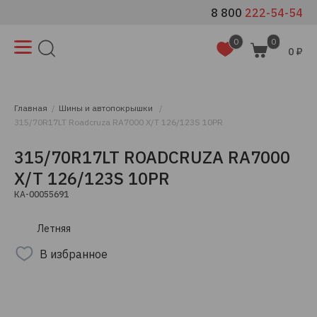
8 800
222-54-54
0
0
0 ₽
Главная
Шины и автопокрышки
315/70R17LT Roadcruza RA7000 X/T 126/123S 10PR
315/70R17LT ROADCRUZA RA7000
X/T 126/123S 10PR
КА-00055691
Летняя
В избранное