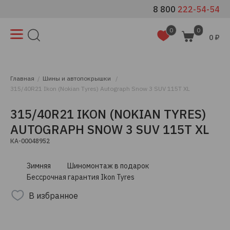
8 800
222-54-54
0
0
0 ₽
Главная
Шины и автопокрышки
315/40R21 Ikon (Nokian Tyres) Autograph Snow 3 SUV 115T XL
315/40R21 IKON (NOKIAN TYRES)
AUTOGRAPH SNOW 3 SUV 115T XL
КА-00048952
Зимняя
Шиномонтаж в подарок
Бессрочная гарантия Ikon Tyres
В избранное