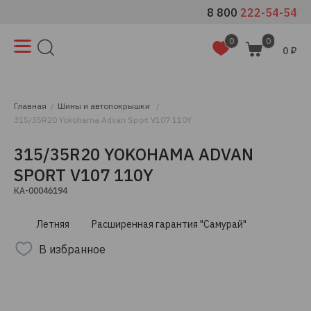
8 800
222-54-54
0
0
0 ₽
Главная
Шины и автопокрышки
315/35R20 Yokohama Advan Sport V107 110Y
315/35R20 YOKOHAMA ADVAN
SPORT V107 110Y
КА-00046194
Летняя
Расширенная гарантия "Самурай"
В избранное